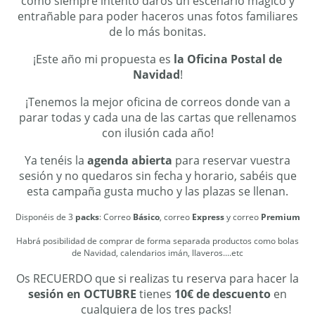
como siempre intento daros un escenario mágico y
entrañable para poder haceros unas fotos familiares
de lo más bonitas.
¡Este año mi propuesta es
la Oficina Postal de
Navidad
!
¡Tenemos la mejor oficina de correos donde van a
parar todas y cada una de las cartas que rellenamos
con ilusión cada año!
Ya tenéis la
agenda abierta
para reservar vuestra
sesión y no quedaros sin fecha y horario, sabéis que
esta campaña gusta mucho y las plazas se llenan.
Disponéis de 3
packs
: Correo
Básico
, correo
Express
y correo
Premium
Habrá posibilidad de comprar de forma separada productos como bolas
de Navidad, calendarios imán, llaveros....etc
Os RECUERDO que si realizas tu reserva para hacer la
sesión en OCTUBRE
tienes
10€ de descuento
en
cualquiera de los tres packs!